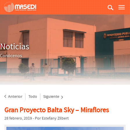
Togg
navi
Noticias
Conócenos
Anterior
Todo
Siguiente
Gran Proyecto Balta Sky – Miraflores
28 febrero, 2019
-
Por Estefany Zilbert